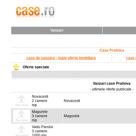
Vanzari
Case Prahova
case de vanzare - toate oferte imobiliare
case d
Oferte speciale
Vanzari case Prahova
- ultimele oferte publicate -
Novacesti
2 camere
Novacesti
mp
Magurele
3 camere
Magurele
mp
Vadu Parului
3 camere
1000 mp