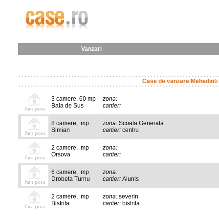
Vanzari
Case de vanzare Mehedinti
3 camere, 60 mp
zona:
Bala de Sus
cartier:
8 camere, mp
zona:
Scoala Generala
Simian
cartier:
centru
2 camere, mp
zona:
Orsova
cartier:
6 camere, mp
zona:
Drobeta Turnu
cartier:
Alunis
2 camere, mp
zona:
severin
Bistrita
cartier:
bistrita