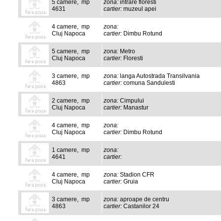
5 camere, mp
zona:
intrare floresti
4631
cartier:
muzeul apei
4 camere, mp
zona:
Cluj Napoca
cartier:
Dimbu Rotund
5 camere, mp
zona:
Metro
Cluj Napoca
cartier:
Floresti
3 camere, mp
zona:
langa Autostrada Transilvania
4863
cartier:
comuna Sandulesti
2 camere, mp
zona:
Cimpului
Cluj Napoca
cartier:
Manastur
4 camere, mp
zona:
Cluj Napoca
cartier:
Dimbu Rotund
1 camere, mp
zona:
4641
cartier:
4 camere, mp
zona:
Stadion CFR
Cluj Napoca
cartier:
Gruia
3 camere, mp
zona:
aproape de centru
4863
cartier:
Castanilor 24