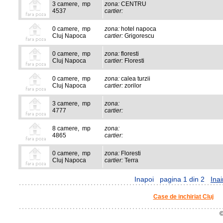
3 camere, mp
zona:
CENTRU
4537
cartier:
0 camere, mp
zona:
hotel napoca
Cluj Napoca
cartier:
Grigorescu
0 camere, mp
zona:
floresti
Cluj Napoca
cartier:
Floresti
0 camere, mp
zona:
calea turzii
Cluj Napoca
cartier:
zorilor
3 camere, mp
zona:
4777
cartier:
8 camere, mp
zona:
4865
cartier:
0 camere, mp
zona:
Floresti
Cluj Napoca
cartier:
Terra
Inapoi
pagina 1 din 2
Inai
Case de inchiriat Cluj
©