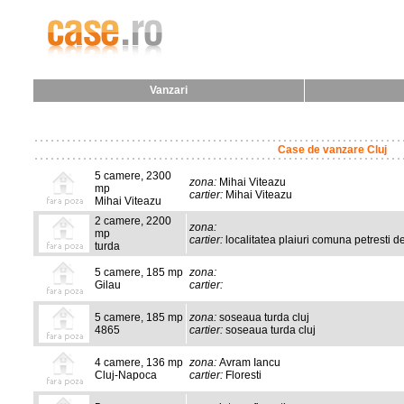
Vanzari
Case de vanzare Cluj
5 camere, 2300
zona:
Mihai Viteazu
mp
cartier:
Mihai Viteazu
Mihai Viteazu
2 camere, 2200
zona:
mp
cartier:
localitatea plaiuri comuna petresti de
turda
5 camere, 185 mp
zona:
Gilau
cartier:
5 camere, 185 mp
zona:
soseaua turda cluj
4865
cartier:
soseaua turda cluj
4 camere, 136 mp
zona:
Avram Iancu
Cluj-Napoca
cartier:
Floresti