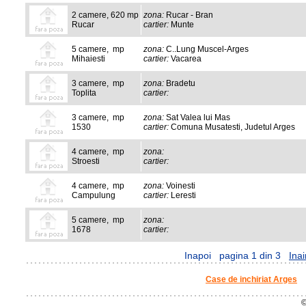
2 camere, 620 mp
zona:
Rucar - Bran
Rucar
cartier:
Munte
5 camere, mp
zona:
C..Lung Muscel-Arges
Mihaiesti
cartier:
Vacarea
3 camere, mp
zona:
Bradetu
Toplita
cartier:
3 camere, mp
zona:
Sat Valea lui Mas
1530
cartier:
Comuna Musatesti, Judetul Arges
4 camere, mp
zona:
Stroesti
cartier:
4 camere, mp
zona:
Voinesti
Campulung
cartier:
Leresti
5 camere, mp
zona:
1678
cartier:
Inapoi
pagina 1 din 3
Inai
Case de inchiriat Arges
©