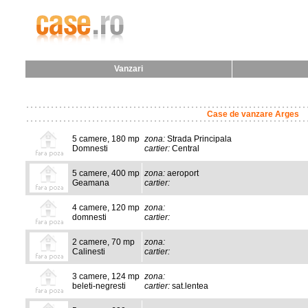
Vanzari
Case de vanzare Arges
5 camere, 180 mp
zona:
Strada Principala
Domnesti
cartier:
Central
5 camere, 400 mp
zona:
aeroport
Geamana
cartier:
4 camere, 120 mp
zona:
domnesti
cartier:
2 camere, 70 mp
zona:
Calinesti
cartier:
3 camere, 124 mp
zona:
beleti-negresti
cartier:
sat.lentea