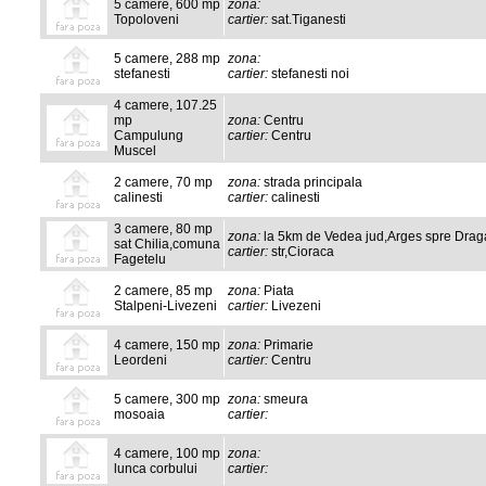
5 camere, 600 mp
zona:
Topoloveni
cartier:
sat.Tiganesti
5 camere, 288 mp
zona:
stefanesti
cartier:
stefanesti noi
4 camere, 107.25
mp
zona:
Centru
Campulung
cartier:
Centru
Muscel
2 camere, 70 mp
zona:
strada principala
calinesti
cartier:
calinesti
3 camere, 80 mp
zona:
la 5km de Vedea jud,Arges spre Drag
sat Chilia,comuna
cartier:
str,Cioraca
Fagetelu
2 camere, 85 mp
zona:
Piata
Stalpeni-Livezeni
cartier:
Livezeni
4 camere, 150 mp
zona:
Primarie
Leordeni
cartier:
Centru
5 camere, 300 mp
zona:
smeura
mosoaia
cartier:
4 camere, 100 mp
zona:
lunca corbului
cartier: