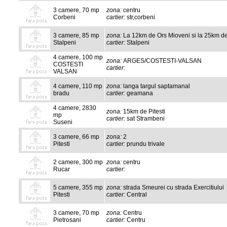
3 camere, 70 mp
zona:
centru
Corbeni
cartier:
str,corbeni
3 camere, 85 mp
zona:
La 12km de Ors Mioveni si la 25km de 
Stalpeni
cartier:
Stalpeni
4 camere, 100 mp
zona:
ARGES/COSTESTI-VALSAN
COSTESTI
cartier:
VALSAN
4 camere, 110 mp
zona:
langa targul saptamanal
bradu
cartier:
geamana
4 camere, 2830
zona:
15km de Pitesti
mp
cartier:
sat Strambeni
Suseni
3 camere, 66 mp
zona:
2
Pitesti
cartier:
prundu trivale
2 camere, 300 mp
zona:
centru
Rucar
cartier:
5 camere, 355 mp
zona:
strada Smeurei cu strada Exercitiului
Pitesti
cartier:
Central
3 camere, 70 mp
zona:
Centru
Pietrosani
cartier:
Centru