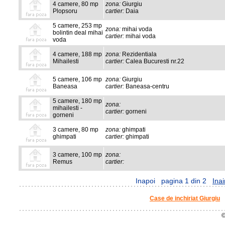
4 camere, 80 mp
zona:
Giurgiu
Plopsoru
cartier:
Daia
5 camere, 253 mp
zona:
mihai voda
bolintin deal mihai
cartier:
mihai voda
voda
4 camere, 188 mp
zona:
Rezidentiala
Mihailesti
cartier:
Calea Bucuresti nr.22
5 camere, 106 mp
zona:
Giurgiu
Baneasa
cartier:
Baneasa-centru
5 camere, 180 mp
zona:
mihailesti -
cartier:
gorneni
gorneni
3 camere, 80 mp
zona:
ghimpati
ghimpati
cartier:
ghimpati
3 camere, 100 mp
zona:
Remus
cartier:
Inapoi
pagina 1 din 2
Inai
Case de inchiriat Giurgiu
©