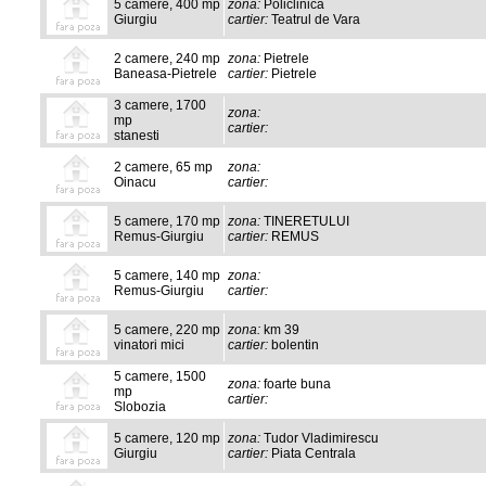
5 camere, 400 mp
zona:
Policlinica
Giurgiu
cartier:
Teatrul de Vara
2 camere, 240 mp
zona:
Pietrele
Baneasa-Pietrele
cartier:
Pietrele
3 camere, 1700
zona:
mp
cartier:
stanesti
2 camere, 65 mp
zona:
Oinacu
cartier:
5 camere, 170 mp
zona:
TINERETULUI
Remus-Giurgiu
cartier:
REMUS
5 camere, 140 mp
zona:
Remus-Giurgiu
cartier:
5 camere, 220 mp
zona:
km 39
vinatori mici
cartier:
bolentin
5 camere, 1500
zona:
foarte buna
mp
cartier:
Slobozia
5 camere, 120 mp
zona:
Tudor Vladimirescu
Giurgiu
cartier:
Piata Centrala